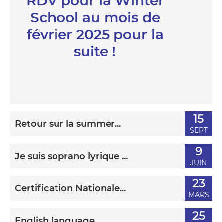
RDV pour la
Winter
School
au mois de
février 2025 pour la
suite !
15
Retour sur la summer...
SEPT
9
Je suis soprano lyrique ...
JUIN
23
Certification Nationale...
MARS
25
English language...