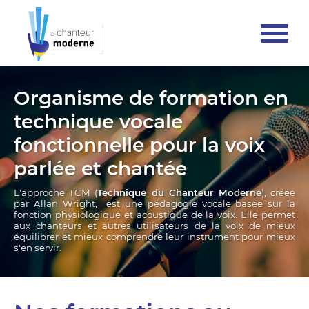
Organisme de formation en
technique vocale
fonctionnelle pour la voix
parlée et chantée
L'approche TCM (
Technique du Chanteur Moderne
), créée
par Allan Wright, est une pédagogie vocale basée sur la
fonction physiologique et acoustique de la voix. Elle permet
aux chanteurs et autres utilisateurs de la voix de mieux
équilibrer et mieux comprendre leur instrument pour mieux
s'en servir.