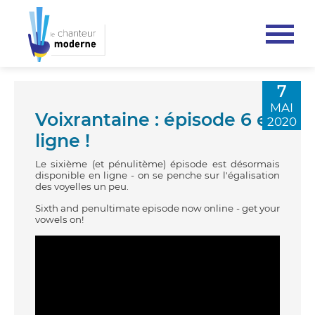
7
MAI
Voixrantaine : épisode 6 en
2020
ligne !
Le sixième (et pénulitème) épisode est désormais
disponible en ligne - on se penche sur l'égalisation
des voyelles un peu.
Sixth and penultimate episode now online - get your
vowels on!