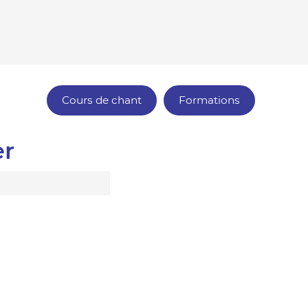
Cours de chant
Formations
er