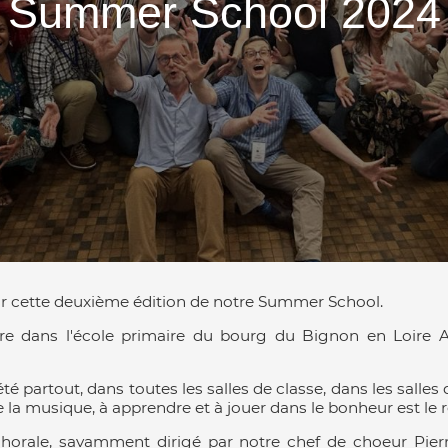
Summer School 2024
ur cette deuxième édition de notre Summer School.
e dans l'école primaire du bourg du Bignon en Loire At
 partout, dans toutes les salles de classe, dans les salles de
e la musique, à apprendre et à jouer dans le bonheur est le r
ale, savamment dirigé par notre chef de choeur Pierre 