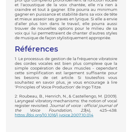
et l'acoustique de la voix chantée, elle n'a rien à
craindre et tout à gagner. Elle pourra au minimum
gagner en puissance et stabilité dans sa voix de tête
et mieux asseoir ses graves en lyrique. Si elle a envie
d'aller plus loin dans le travail, elle pourra aussi
trouver de nouvelles options pour le milieu de sa
voix qui lui permettraient de chanter d'autres styles
de musique de façon stylistiquement appropriée.
Références
1: Le processus de gestion de la fréquence vibratoire
des cordes vocales est bien plus complexe que la
simple coopération de deux muscles - cependant
cette simplification est largement suffisante pour
les besoins de cet article. Si toutesfois vous
souhaitez en savoir plus, je vous encourage à lire
'Principles of Voice Production' de Ingo Titze.
2: Roubeau, B., Henrich, N., & Castellengo, M. (2009).
Laryngeal vibratory mechanisms: the notion of vocal
register revisited.
Journal of voice : official journal of
the Voice Foundation, 23
(4), 425–438.
https://doi.org/10.1016/j.jvoice.2007.10.014