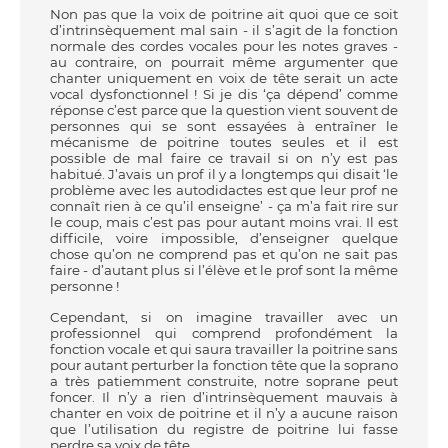
Non pas que la voix de poitrine ait quoi que ce soit
d’intrinsèquement mal sain - il s’agit de la fonction
normale des cordes vocales pour les notes graves -
au contraire, on pourrait même argumenter que
chanter uniquement en voix de tête serait un acte
vocal dysfonctionnel ! Si je dis ‘ça dépend’ comme
réponse c’est parce que la question vient souvent de
personnes qui se sont essayées à entraîner le
mécanisme de poitrine toutes seules et il est
possible de mal faire ce travail si on n’y est pas
habitué. J’avais un prof il y a longtemps qui disait ‘le
problème avec les autodidactes est que leur prof ne
connaît rien à ce qu’il enseigne’ - ça m’a fait rire sur
le coup, mais c’est pas pour autant moins vrai. Il est
difficile, voire impossible, d’enseigner quelque
chose qu’on ne comprend pas et qu’on ne sait pas
faire - d’autant plus si l’élève et le prof sont la même
personne !
Cependant, si on imagine travailler avec un
professionnel qui comprend profondément la
fonction vocale et qui saura travailler la poitrine sans
pour autant perturber la fonction tête que la soprano
a très patiemment construite, notre soprane peut
foncer. Il n’y a rien d’intrinsèquement mauvais à
chanter en voix de poitrine et il n’y a aucune raison
que l’utilisation du registre de poitrine lui fasse
perdre sa voix de tête.