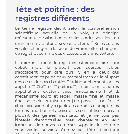
Tête et poitrine : des
registres différents
Le terme registre décrit, selon la compréhension
scientifique actuelle de la voix, un principe
mécanique de vibration dans les cordes vocales - ou
2
un schéma vibratoire, si vous préférez
. Si les cordes
vocales changent de façon de vibrer, elles changent
de registre : comme des vitesses dans une voiture.
Le nombre exacte de registres est encore source de
débat, mais la plupart des sources fiables
s'accordent pour dire qu'il y en a deux qui
constituent les principaux mécanismes de la plupart
des actes de voix chantée. Traditionnellement, on les
appelle **tête** et **poitrine**, mais bien d'autres
appellations existent aussi (mécanisme 1 et 2,
mécanisme lourd et léger, masse fine et masse
épaisse, plein et falsetto et j'en passe...). J'ai fait le
choix conscient il y a quelques années d'adopter les
termes traditionnels puisqu'ils sont utilisés dans la
plupart des genres musicaux et je ne vois pas
l'intérêt d'embrouiller mes chanteurs en leur
imposant de nouveaux termes. Appelez-les comme
vous voulez si vous n’aimez pas tête et poitrine