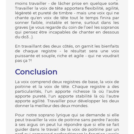
moins travailler - de lâcher prise en quelque sorte.
Travailler la voix de tête apportera flexibilité, agilité,
légèreté et pureté de timbre - mais une voix qui ne
chante qu'en voix de tête tout le temps finira par
sonner faible, instable et terne, surtout dans les
graves (je vous regarde du coin de l’oeil les sopranos
qui pensez être incapables de chanter en dessous
du do3…).
En travaillant des deux côtés, on garnit les bienfaits
de chaque registre - le résultat sera une voix
puissante et souple, riche et agile - qui ne voudrait
pas ça ?!
Conclusion
La voix comprend deux registres de base, la voix de
poitrine et la voix de tête. Chaque registre a des
particularités, l'un apporte richesse là où l'autre
apporte pureté, l'un apporte stabilité là où l'autre
apporte agilité. Travailler pour développer les deux
donner la meilleur des deux mondes.
Pour notre soprano lyrique qui se demande si elle
peut travailler la voix de poitrine sans perdre l'accès
à ses aigus on peut lui répondre que si elle se fait
guider dans le travail de la voix de poitrine par un
prof qui comprend profondément la fonction vocale