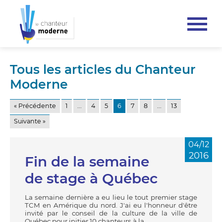
Tous les articles du Chanteur
Moderne
« Précédente
1
...
4
5
6
7
8
...
13
Suivante »
04/12
2016
Fin de la semaine
de stage à Québec
La semaine dernière a eu lieu le tout premier stage
TCM en Amérique du nord. J'ai eu l'honneur d'être
invité par le conseil de la culture de la ville de
Québec pour initier 10 chanteurs à la...