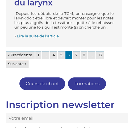
du larynx
Depuis les débuts de la TCM, on enseigne que le
larynx doit être libre et devrait monter pour les notes
les plus aiguës de la tessiture - quitte à le rebaisser
un peu une fois qu'il est monté (si on cherche un...
»
Lire la suite de l'article
« Précédente
1
...
4
5
6
7
8
...
13
Suivante »
Cours de chant
Formations
Inscription newsletter